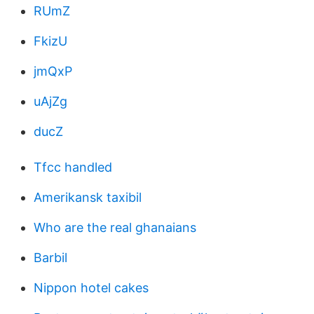
RUmZ
FkizU
jmQxP
uAjZg
ducZ
Tfcc handled
Amerikansk taxibil
Who are the real ghanaians
Barbil
Nippon hotel cakes