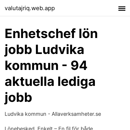
valutajriq.web.app
Enhetschef lön
jobb Ludvika
kommun - 94
aktuella lediga
jobb
Ludvika kommun - Allaverksamheter.se
Lönebesked. Enkelt – En fil för både