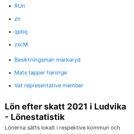
RUn
zn
qpbq
zscM
Besiktningsman markaryd
Mats tapper haninge
Vat representative member
Lön efter skatt 2021 i Ludvika
- Lönestatistik
Lönerna sätts lokalt i respektive kommun och