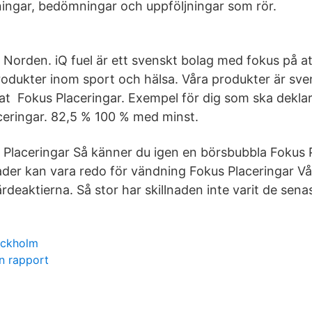
ingar, bedömningar och uppföljningar som rör.
i Norden. iQ fuel är ett svenskt bolag med fokus på a
odukter inom sport och hälsa. Våra produkter är sven
rat Fokus Placeringar. Exempel för dig som ska deklar
ceringar. 82,5 % 100 % med minst.
s Placeringar Så känner du igen en börsbubbla Fokus 
er kan vara redo för vändning Fokus Placeringar Våg
deaktierna. Så stor har skillnaden inte varit de sen
tockholm
n rapport