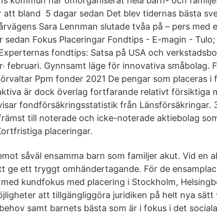
ns kommun har omorganiserat hela barn- och familje
ör att bland 5 dagar sedan Det blev tidernas bästa sv
pårvägens Sara Lennman slutade tvåa på – pers med 
 sedan Fokus Placeringar Fondtips - E-magin - Tulo;
Experternas fondtips: Satsa på USA och verkstadsbo
r· februari. Gynnsamt läge för innovativa småbolag. F
förvaltar Ppm fonder 2021 De pengar som placeras i
tiva är dock överlag fortfarande relativt försiktiga 
visar fondförsäkringsstatistik från Länsförsäkringar.
g främst till noterade och icke-noterade aktiebolag som
rtfristiga placeringar.
mot såväl ensamma barn som familjer akut. Vid en a
att ge ett tryggt omhändertagande. För de ensampla
 med kundfokus med placering i Stockholm, Helsingbo
jligheter att tillgängliggöra juridiken på helt nya sätt
behov samt barnets bästa som är i fokus i det sociala