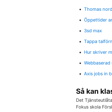
Thomas nor
Öppettider a
3sd max
Tappa talför
Hur skriver m
Webbaserad ut
Axis jobs in 
Så kan kla
Det Tjänsteutlåt
Fokus skola Förs