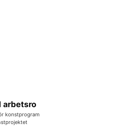
d arbetsro
för konstprogram
nstprojektet