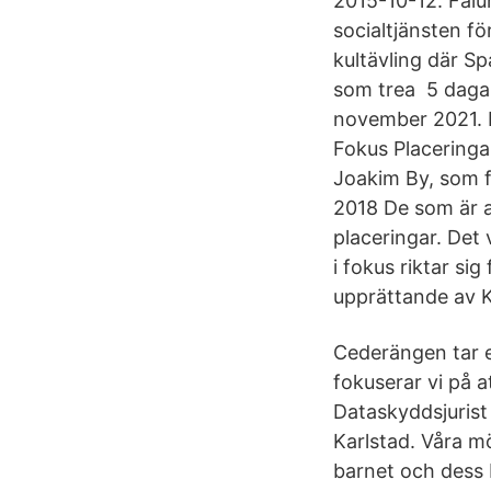
2015-10-12. Falu
socialtjänsten f
kultävling där S
som trea 5 dagar
november 2021. 
Fokus Placeringa
Joakim By, som 
2018 De som är ak
placeringar. Det 
i fokus riktar si
upprättande av Ko
Cederängen tar e
fokuserar vi på 
Dataskyddsjurist
Karlstad. Våra mö
barnet och dess 