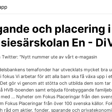
.app
ande och placering i
iesärskolan En - Di
 Twitter: "Nytt nummer ute av vårt e-magasin
delsbankens temafonder har utvecklats mycket bra 
i fokus Vi arbetar för att alla barn ska få växa upp i e
. Det gör vi genom att stötta och utbilda dem som tar
å HVB-boenden samt erbjuda förebyggande familjebeh
 med … Nyheter om Fokus Placeringar från den svens
m Fokus Placeringar från över 100 svenska källor. Fok
ch råd om aktier, fonder, sparande och privatekonom