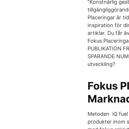
”Konstnärlig gest
tillgängliggöran
Placeringar är ti
inspiration för d
artiklar. Du får 
Fokus Placerin
PUBLIKATION F
SPARANDE NUMMER
utveckling?
Fokus P
Marknad
Metoden iQ fuel 
produkter inom s