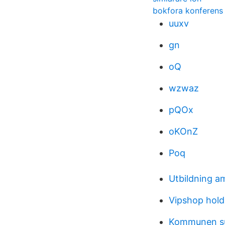
bokfora konferens
uuxv
gn
oQ
wzwaz
pQOx
oKOnZ
Poq
Utbildning a
Vipshop hold
Kommunen su