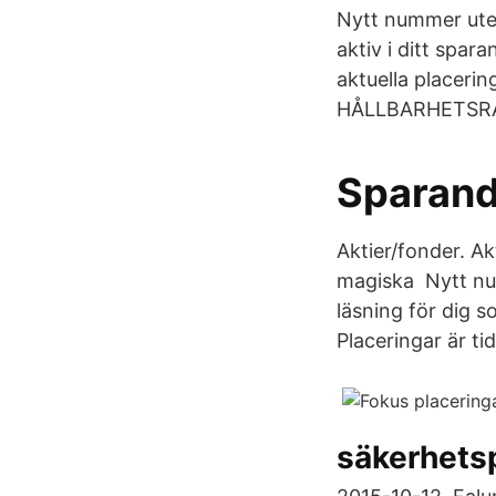
Nytt nummer ute 
aktiv i ditt spa
aktuella placerin
HÅLLBARHETSRAP
Sparand
Aktier/fonder. Ak
magiska Nytt num
läsning för dig s
Placeringar är tid
säkerhetsp