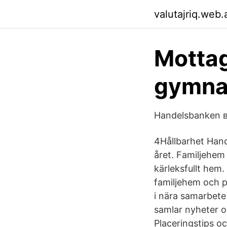
valutajriq.web
Mottag
gymnas
Handelsbanken в
4Hållbarhet Han
året. Familjehem 
kärleksfullt hem
familjehem och p
i nära samarbete
samlar nyheter o
Placeringstips o