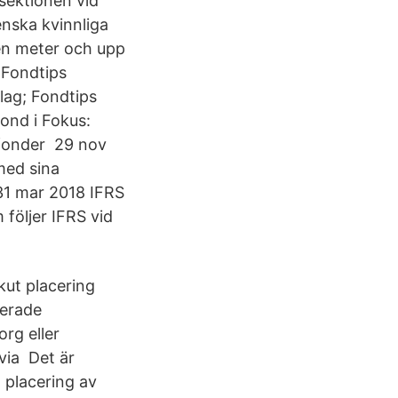
sektionen vid
enska kvinnliga
en meter och upp
 Fondtips
lag; Fondtips
ond i Fokus:
 fonder 29 nov
med sina
 31 mar 2018 IFRS
 följer IFRS vid
kut placering
cerade
rg eller
 via Det är
 placering av