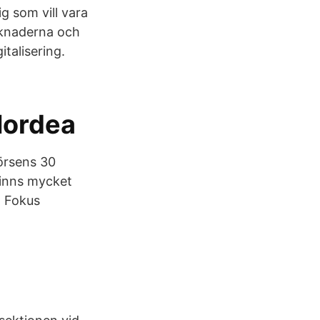
g som vill vara
rknaderna och
italisering.
Nordea
Börsens 30
finns mycket
v Fokus