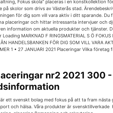
altning, Fokus skola” placeras i en konstkollektion fö
de på skolor som drivs av Västerås stad. Ärendebeskr
dningen för dig som vill vara aktiv i ditt sparande. Du 
ina placeringar och hittar intressanta intervjuer och 
även information om aktuella produkter och tjänster. De
gar Loading MARKNAD F RINGSMATERIAL S Ö FOKUS
RÅN HANDELSBANKEN FÖR DIG SOM VILL VARA AKTI
 1 • 27 JANUARI 2021 Placeringar Vilka företag fr
laceringar nr2 2021 300 -
sinformation
är ett svenskt bolag med fokus på att ta fram nästa
port och hälsa. Våra produkter är svensktillverkade 