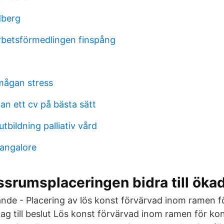
dberg
rbetsförmedlingen finspång
mågan stress
an ett cv på bästa sätt
bildning palliativ vård
bangalore
ssrumsplaceringen bidra till öka
ande - Placering av lös konst förvärvad inom ramen 
lag till beslut Lös konst förvärvad inom ramen för ko