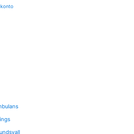
 konto
mbulans
ings
ndsvall