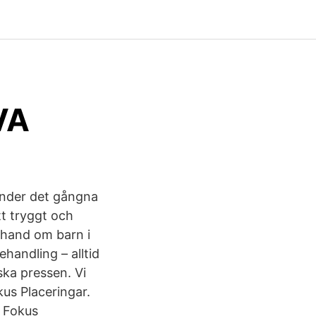
VA
under det gångna
tt tryggt och
 hand om barn i
andling – alltid
ka pressen. Vi
us Placeringar.
i Fokus