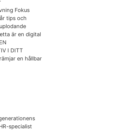
r
ivning Fokus
får tips och
djuplodande
tta är en digital
 EN
V I DITT
ämjar en hållbar
 generationens
HR-specialist