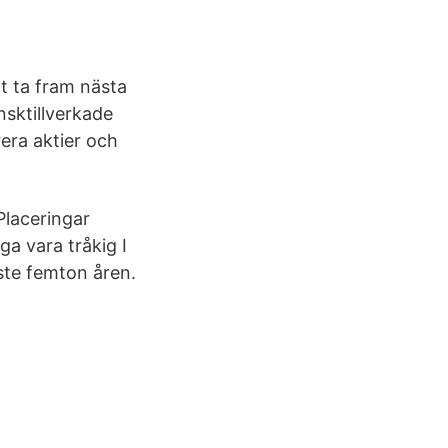
tt ta fram nästa
sktillverkade
era aktier och
Placeringar
a vara tråkig I
aste femton åren.